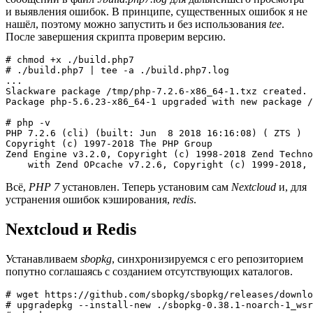
и выявления ошибок. В принципе, существенных ошибок я не
нашёл, поэтому можно запустить и без использования
tee
.
После завершения скрипта проверим версию.
# chmod +x ./build.php7

# ./build.php7 | tee -a ./build.php7.log

...

Slackware package /tmp/php-7.2.6-x86_64-1.txz created.

Package php-5.6.23-x86_64-1 upgraded with new package /
# php -v

PHP 7.2.6 (cli) (built: Jun  8 2018 16:16:08) ( ZTS )

Copyright (c) 1997-2018 The PHP Group

Zend Engine v3.2.0, Copyright (c) 1998-2018 Zend Techno
Всё,
PHP 7
установлен. Теперь установим сам
Nextcloud
и, для
устранения ошибок кэширования,
redis
.
Nextcloud и Redis
Устанавливаем
sbopkg
, синхронизируемся с его репозиторием
попутно соглашаясь с созданием отсутствующих каталогов.
# wget https://github.com/sbopkg/sbopkg/releases/downlo
# upgradepkg --install-new ./sbopkg-0.38.1-noarch-1_wsr