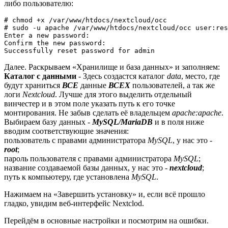
либо пользователю:
# chmod +x /var/www/htdocs/nextcloud/occ

# sudo -u apache /var/www/htdocs/nextcloud/occ user:res
Enter a new password: 

Confirm the new password: 

Successfully reset password for admin
Далее. Раскрываем «Хранилище и база данных» и заполняем:
Каталог с данными
- Здесь создастся каталог
data
, место, где
будут храниться
ВСЕ
данные
ВСЕХ
пользователей, а так же
логи
Nextcloud
. Лучше для этого выделить отдельный
винчестер и в этом поле указать путь к его точке
монтирования. Не забыв сделать её владельцем
apache:apache
.
Выбираем базу данных -
MySQL/MariaDB
и в поля ниже
вводим соответствующие значения:
пользователь с правами администратора
MySQL
, у нас это -
root
;
пароль пользователя с правами администратора
MySQL
;
название создаваемой базы данных, у нас это -
nextcloud
;
путь к компьютеру, где установлена
MySQL
.
Нажимаем на «Завершить установку» и, если всё прошло
гладко, увидим веб-интерфейс Nextclod.
Перейдём в основные настройки и посмотрим на ошибки.