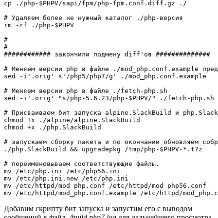
cp
 .
/
php-
$PHPV
/
sapi
/
fpm
/
php-fpm.conf.diff.gz .
/
# Удаляем более не нужный каталог ./php-версия
rm
-rf
 .
/
php-
$PHPV
#
#
############ закончили подмену diff'ов ##############
# Меняем версии php в файле ./mod_php.conf.example пред
sed
-i
'.orig'
 s
'/php5/php7/g'
 .
/
mod_php.conf.example

# Меняем версии php в файле ./fetch-php.sh
sed
-i
'.orig'
"s/php-5.6.23/php-
$PHPV
/"
 .
/
fetch-php.sh

# Присваиваем бит запуска alpine.SlackBuild и php.Slack
chmod
 +x .
/
alpine
/
chmod
 +x .
/
php.SlackBuild

# запускаем сборку пакета и по окончании обновляем собр
.
/
php.SlackBuild 
&&
 upgradepkg 
/
tmp
/
php-
$PHPV
-
*
.t?z

# переименовываем соответствующие файлы.
mv
/
etc
/
php.ini 
/
etc
/
mv
/
etc
/
php.ini.new 
/
etc
/
mv
/
etc
/
httpd
/
mod_php.conf 
/
etc
/
httpd
/
mv
/
etc
/
httpd
/
mod_php.conf.example 
/
etc
/
httpd
/
mod_php.c
Добавим скрипту бит запуска и запустим его с выводом
сообщений в файл
./build.php7.log
для дальнейшего просмотра