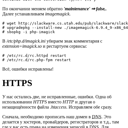
По окончании меняем обратно
'maintenance' ⇒ false,
.
Далее устанавливаем
imagemagick
.
# wget http://slackware.cs.utah.edu/pub/slackware/slack
# upgradepkg --install-new ./imagemagick-6.9.4_9-x86_64
# sbopkg -i php-imagick
В
/etc/php.d/imagick.ini
убираем знак комментария с
extension=imagick.so
и рестартуем сервисы:
# /etc/rc.d/rc.httpd restart

# /etc/rc.d/rc.php-fpm restart
Всё, ошибки исправлены!
HTTPS
У нас остались две, не исправленные, ошибки. Одна об
использовании
HTTPS
вместо
HTTP
и другая о
незащищённости файла
.htaccess
. Исправляем обе сразу.
Сначала, необходимо прописать наш домен в
DNS
. Это
делается у хостеров, провайдеров, регистраторов и т.д., там
где у вас есть права на изменения записей в
DNS
. Для