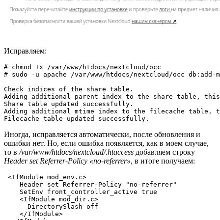
Исправляем:
# chmod +x /var/www/htdocs/nextcloud/occ

# sudo -u apache /var/www/htdocs/nextcloud/occ db:add-m
Check indices of the share table.

Adding additional parent index to the share table, this
Share table updated successfully.

Adding additional mtime index to the filecache table, t
Filecache table updated successfully.
Иногда, исправляется автоматически, после обновления и
ошибки нет. Но, если ошибка появляется, как в моем случае,
то в
/var/www/htdocs/nextcloud/.htaccess
добавляем строку
Header set Referrer-Policy «no-referrer»
, в итоге получаем:
 <IfModule mod_env.c>

    Header set Referrer-Policy "no-referrer"

    SetEnv front_controller_active true

    <IfModule mod_dir.c>

      DirectorySlash off

    </IfModule>
