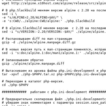
wget
 http:
//
alpine.x10host.com
/
alpine
/
release
/
src
/
alpin
# В php.Slackbuild меняем версию alpine c 2.20 на после
sed
-i
-e
"s/ALPINE=2.20/ALPINE=
$AV
/"
-e
's:CWD/../alpine:CWD/alpine:'
 .
/
php.SlackBuild

# В alpine.Slackbuild меняем версию  c 2.20 на последню
sed
-i
"s/VERSION:-2.20/VERSION:-
$AV
/"
 .
/
alpine
/
alpine.
# Распаковываем diff по man-страницам
gzip
-d
 .
/
alpine
/
alpine.manpage.diff.gz

# В новых версия путь к man-страницам поменялся, исправ
sed
-i
's:doc/alpine.1:doc/man1/alpine.1:'
 .
/
alpine
/
alp
# Запаковываем обратно
gzip
 .
/
alpine
/
alpine.manpage.diff

# Вытаскиваем из архива файлы php.ini-development и php
tar
-xpvf
 .
/
php-
$PHPV
.tar.xz php-
$PHPV
/
php.ini-developm
# Переходим в каталог php-версия.
cd
 .
/
php-
$PHPV
#############  работаем с php.ini-development #########
# Предварительно скопировав файл ./php.ini-developmentс
# убираем знак комментария с параметра session.save_pa