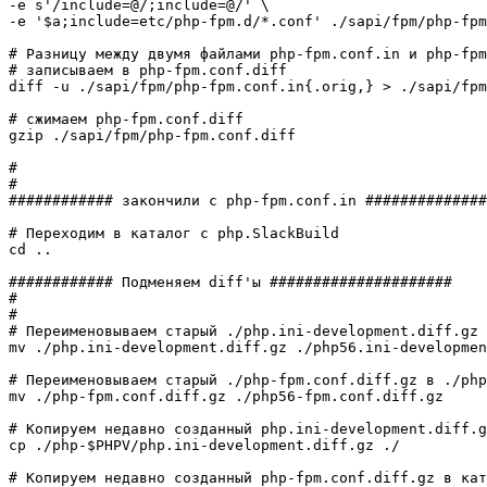
-e
 s
'/include=@/;include=@/'
-e
'$a;include=etc/php-fpm.d/*.conf'
 .
/
sapi
/
fpm
/
php-fpm
# Разницу между двумя файлами php-fpm.conf.in и php-fpm
# записываем в php-fpm.conf.diff
diff
-u
 .
/
sapi
/
fpm
/
php-fpm.conf.in
{
.orig,
}
>
 .
/
sapi
/
fpm
# сжимаем php-fpm.conf.diff
gzip
 .
/
sapi
/
fpm
/
php-fpm.conf.diff

#
#
############ закончили с php-fpm.conf.in ##############
# Переходим в каталог с php.SlackBuild
cd
 ..

############ Подменяем diff'ы #####################
#
#
# Переименовываем старый ./php.ini-development.diff.gz 
mv
 .
/
php.ini-development.diff.gz .
/
php56.ini-developmen
# Переименовываем старый ./php-fpm.conf.diff.gz в ./php
mv
 .
/
php-fpm.conf.diff.gz .
/
php56-fpm.conf.diff.gz

# Копируем недавно созданный php.ini-development.diff.g
cp
 .
/
php-
$PHPV
/
php.ini-development.diff.gz .
/
# Копируем недавно созданный php-fpm.conf.diff.gz в кат