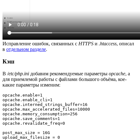
Исправление ошибок, связанных с
HTTPS
и
.htaccess
, описал
в
отдельном разделе
.
Кэш
В
/etc/php.ini
добавим рекомендуемые параметры
opcache
, а
для приемлемой работы с файлами большого объёма, кое-
какие параметры изменим:
opcache
.
enable
=
1
opcache
.
enable_cli
=
1
opcache
.
interned_strings_buffer
=
16
opcache
.
max_accelerated_files
=
10000
opcache
.
memory_consumption
=
256
opcache
.
save_comments
=
1
opcache
.
revalidate_freq
=
0
post_max_size 
=
 16G

upload_max_filesize 
=
0