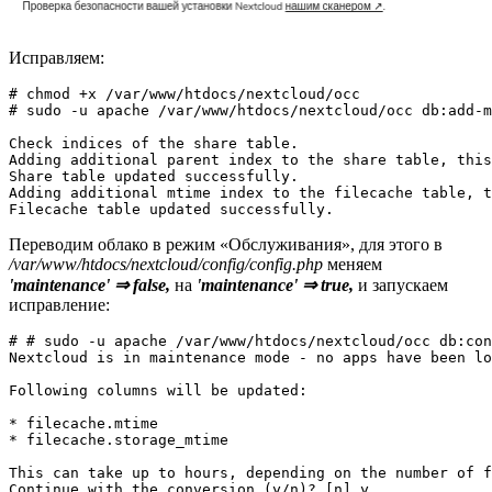
Исправляем:
# chmod +x /var/www/htdocs/nextcloud/occ

# sudo -u apache /var/www/htdocs/nextcloud/occ db:add-m
Check indices of the share table.

Adding additional parent index to the share table, this
Share table updated successfully.

Adding additional mtime index to the filecache table, t
Filecache table updated successfully.
Переводим облако в режим «Обслуживания», для этого в
/var/www/htdocs/nextcloud/config/config.php
меняем
'maintenance' ⇒ false,
на
'maintenance' ⇒ true,
и запускаем
исправление:
# # sudo -u apache /var/www/htdocs/nextcloud/occ db:con
Nextcloud is in maintenance mode - no apps have been lo
Following columns will be updated:

* filecache.mtime

* filecache.storage_mtime

This can take up to hours, depending on the number of f
Continue with the conversion (y/n)? [n] y