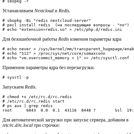
# sbopkg -r
Устанавливаем
Nextcloud
и
Redis.
# sbopkg -Bi "redis nextcloud-server"

# pecl install redis  (на последующие вопросы - "no")

# echo "extension=redis.so" > /etc/php.d/redis.ini
Для безошибочной работы
Redis
изменим параметры ядра
# echo never > /sys/kernel/mm/transparent_hugepage/enab
# echo "512" > /proc/sys/net/core/somaxconn

# echo "vm.overcommit_memory = 1" >> /etc/sysctl.conf
Применим параметры ядра без перезагрузки.
# sysctl -p
Запускаем
Redis
.
# chmod +x /etc/rc.d/rc.redis

# /etc/rc.d/rc.redis start

# ps aux | grep redis

root      6843  0.0  0.1  43116  8448 ?        Ssl  19:
Для автоматической загрузки при запуске сервера, добавим в
/etc/rc.d/rc.local
три строчки: