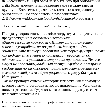
на
www.yandex.ru
. При этом не забыть, что при обновлении
файл будет заменен и исправление вновь нужно внести
вручную. Хотя, есть вероятность того, что к очередному
обновлению, IP-адрес nextcloud разблокируют;
2. В
/var/www/htdocs/nextcloud/config/config.php
добавить
'has_internet_connection' => false ,
Правда, ускорив таким способом загрузку, мы получим новое
предупреждение в основных настройках:
«Этот сервер не подключён к Интернету: множество
конечных устройств не могут быть доступны. Это
означает, что не будут работать некоторые функции, такие
как подключение внешнего хранилища, уведомления об
обновлениях или установка сторонних приложений. Так же
могут не работать удалённый доступ к файлам и отправка
уведомлений по электронной почте. Для использования всех
возможностей рекомендуем разрешить серверу доступ в
Интернет.»
Так же пропадёт список категорий приложений с помощью
которого можно установить новые приложения. Установить
новые приложения будет возможно, лишь, в ручную, скачав
их с сайта магазина NC.
После всех операций над php-файлами не забываем
рестартануть
apache
.