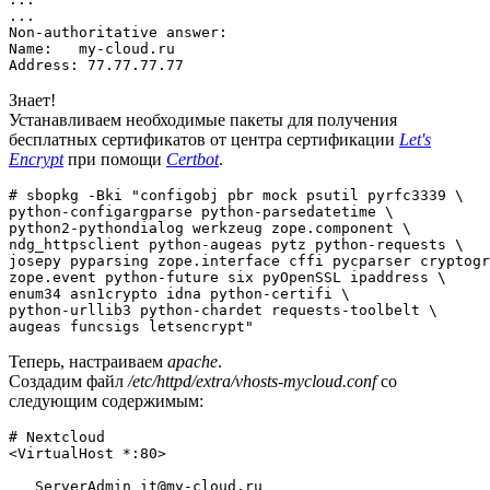
...

Non-authoritative answer:

Name:   my-cloud.ru

Address: 77.77.77.77
Знает!
Устанавливаем необходимые пакеты для получения
бесплатных сертификатов от центра сертификации
Let's
Encrypt
при помощи
Certbot
.
# sbopkg -Bki "configobj pbr mock psutil pyrfc3339 \

python-configargparse python-parsedatetime \

python2-pythondialog werkzeug zope.component \

ndg_httpsclient python-augeas pytz python-requests \

josepy pyparsing zope.interface cffi pycparser cryptogr
zope.event python-future six pyOpenSSL ipaddress \

enum34 asn1crypto idna python-certifi \

python-urllib3 python-chardet requests-toolbelt \

augeas funcsigs letsencrypt"
Теперь, настраиваем
apache
.
Создадим файл
/etc/httpd/extra/vhosts-mycloud.conf
со
следующим содержимым:
# Nextcloud
<
VirtualHost
 *:
80
>

ServerAdmin
 it@my-cloud.ru
