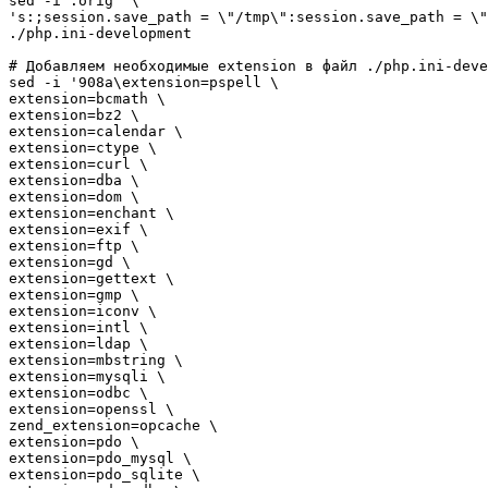
sed
-i
'.orig'
's:;session.save_path = \"/tmp\":session.save_path = \"
.
/
php.ini-development

# Добавляем необходимые extension в файл ./php.ini-deve
sed
-i
'908a\extension=pspell \

extension=bcmath \

extension=bz2 \

extension=calendar \

extension=ctype \

extension=curl \

extension=dba \

extension=dom \

extension=enchant \

extension=exif \

extension=ftp \

extension=gd \

extension=gettext \

extension=gmp \

extension=iconv \

extension=intl \

extension=ldap \

extension=mbstring \

extension=mysqli \

extension=odbc \

extension=openssl \

zend_extension=opcache \

extension=pdo \

extension=pdo_mysql \

extension=pdo_sqlite \
