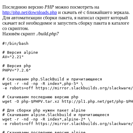
Последнюю версию
PHP
можно посмотреть на
http://php.net/downloads.php
и скачать её с ближайшего зеркала.
Для автоматизации сборки пакета, я написал скрипт который
скачает всё необходимое и запустить сборку пакета в каталоге
со скриптом.
Назовём скрипт
./build.php7
#!/bin/bash
# Версия alpine
AV
=
"2.21"
# Версия php
PHPV
=
"7.2.6"
# Скачиваем php.SlackBuild и причитающееся
wget
-r
-nd
-np
-R
 index
*
,php-
5
*
-e
robots
=off https:
//
mirror.slackbuilds.org
/
slackware
/
# Скачиваем последнюю версию php
wget
-O
 php-
$PHPV
.tar.xz http:
//
pl1.php.net
/
get
/
php-
$PH
# Для сборки php нужен пакет alpine
# Скачиваем alpine.Slackbuild и причитающееся
wget
-r
-nd
-np
-R
 index
*
,alpine-
2
*
-e
robots
=off https:
//
mirror.slackbuilds.org
/
slackware
/
# Скачиваем последнюю версию alpine