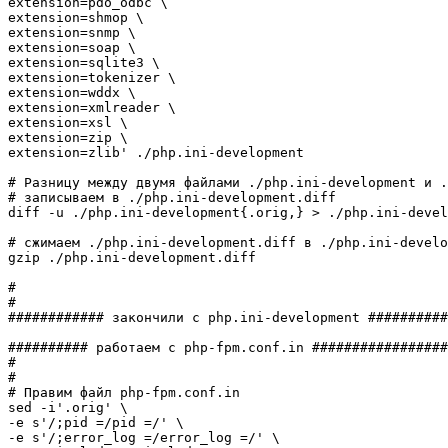
extension=pdo_odbc \

extension=shmop \

extension=snmp \

extension=soap \

extension=sqlite3 \

extension=tokenizer \

extension=wddx \

extension=xmlreader \

extension=xsl \

extension=zip \

extension=zlib'
 .
/
php.ini-development

# Разницу между двумя файлами ./php.ini-development и .
# записываем в ./php.ini-development.diff
diff
-u
 .
/
php.ini-development
{
.orig,
}
>
 .
/
php.ini-devel
# сжимаем ./php.ini-development.diff в ./php.ini-develo
gzip
 .
/
php.ini-development.diff

#
#
############ закончили с php.ini-development ##########
########## работаем с php-fpm.conf.in #################
#
#
# Правим файл php-fpm.conf.in 
sed
-i
'.orig'
-e
 s
'/;pid =/pid =/'
-e
 s
'/;error_log =/error_log =/'