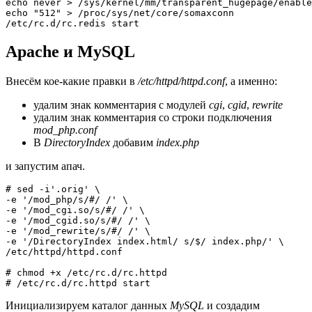
echo never > /sys/kernel/mm/transparent_hugepage/enable
echo "512" > /proc/sys/net/core/somaxconn

/etc/rc.d/rc.redis start
Apache и MySQL
Внесём кое-какие правки в
/etc/httpd/httpd.conf
, а именно:
удалим знак комментария с модулей
cgi
,
cgid
,
rewrite
удалим знак комментария со строки подключения
mod_php.conf
В
DirectoryIndex
добавим
index.php
и запустим апач.
# sed -i'.orig' \

-e '/mod_php/s/#/ /' \

-e '/mod_cgi.so/s/#/ /' \

-e '/mod_cgid.so/s/#/ /' \

-e '/mod_rewrite/s/#/ /' \

-e '/DirectoryIndex index.html/ s/$/ index.php/' \

/etc/httpd/httpd.conf

# chmod +x /etc/rc.d/rc.httpd

# /etc/rc.d/rc.httpd start
Инициализируем каталог данных
MySQL
и создадим