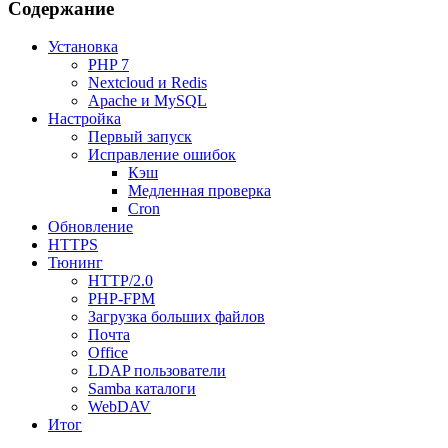
Содержание
Установка
PHP 7
Nextcloud и Redis
Apache и MySQL
Настройка
Первый запуск
Исправление ошибок
Кэш
Медленная проверка
Cron
Обновление
HTTPS
Тюнинг
HTTP/2.0
PHP-FPM
Загрузка больших файлов
Почта
Office
LDAP пользователи
Samba каталоги
WebDAV
Итог