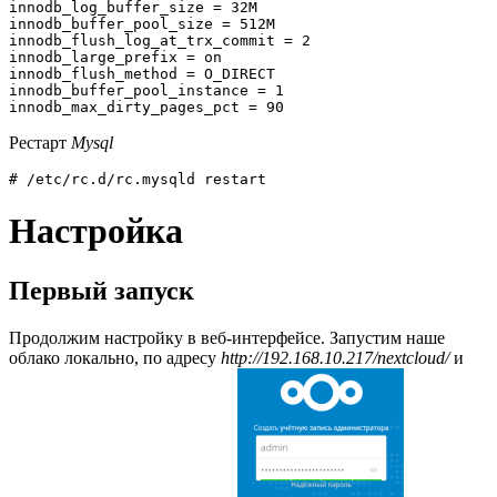
innodb_log_buffer_size = 32M

innodb_buffer_pool_size = 512M

innodb_flush_log_at_trx_commit = 2

innodb_large_prefix = on

innodb_flush_method = O_DIRECT

innodb_buffer_pool_instance = 1

innodb_max_dirty_pages_pct = 90
Рестарт
Mysql
# /etc/rc.d/rc.mysqld restart
Настройка
Первый запуск
Продолжим настройку в веб-интерфейсе. Запустим наше
облако локально, по адресу
http://192.168.10.217/nextcloud/
и