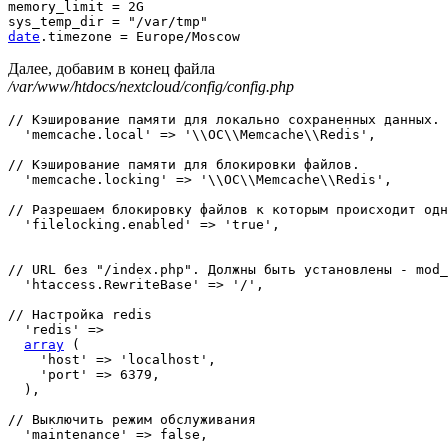
memory_limit 
=
 2G

sys_temp_dir 
=
"/var/tmp"
date
.
timezone 
=
 Europe
/
Moscow
Далее, добавим в конец файла
/var/www/htdocs/nextcloud/config/config.php
// Кэширование памяти для локально сохраненных данных.
'memcache.local'
=>
'\\OC\\Memcache\\Redis'
,
// Кэширование памяти для блокировки файлов.
'memcache.locking'
=>
'\\OC\\Memcache\\Redis'
,
// Разрешаем блокировку файлов к которым происходит одн
'filelocking.enabled'
=>
'true'
,
// URL без "/index.php". Должны быть установлены - mod_
'htaccess.RewriteBase'
=>
'/'
,
// Настройка redis  
'redis'
=>
array
(
'host'
=>
'localhost'
,
'port'
=>
6379
,
)
,
// Выключить режим обслуживания  
'maintenance'
=>
false
,