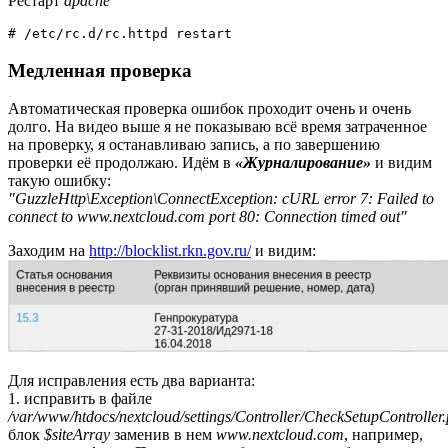
Рестарт
apache
# /etc/rc.d/rc.httpd restart
Медленная проверка
Автоматическая проверка ошибок проходит очень и очень
долго. На видео выше я не показываю всё время затраченное
на проверку, я останавливаю запись, а по завершению
проверки её продолжаю. Идём в
«Журналирование»
и видим
такую ошибку:
"GuzzleHttp\Exception\ConnectException: cURL error 7: Failed to
connect to www.nextcloud.com port 80: Connection timed out"
Заходим на
http://blocklist.rkn.gov.ru/
и видим:
Для исправления есть два варианта:
1. исправить в файле
/var/www/htdocs/nextcloud/settings/Controller/CheckSetupController
блок
$siteArray
заменив в нем
www.nextcloud.com
, например,