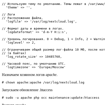
// Используем тему по умолчанию. Темы лежат в /var/www/
'theme'
=>
''
,
// Логи  
// Расположение файла.
'logfile'
=>
'/var/log/nextcloud.log'
,
// Формат даты и времени в логах.
'logdateformat'
=>
'd-m-Y H:i:s'
,
// Уровень логирования. 0 = Debug, 1 = Info, 2 = Warnin
'loglevel'
=>
2
,
// Ограничиваем общий размер лог-файла 10 Мб, после кот
// (в байтах)
'log_rotate_size'
=>
10485760
,
// Часовой пояс, по умолчанию UTC.
'logtimezone'
=>
'Europe/Moscow'
Назначаем хозяином логов
apache
.
# chown apache:apache /var/log/nextcloud.log
Запускаем обновление .htaccess
# sudo -u apache php occ maintenance:update:htaccess