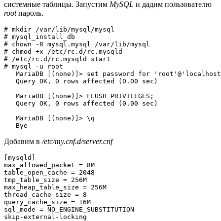
системные таблицы. Запустим
MySQL
и дадим пользователю
root
пароль.
# mkdir /var/lib/mysql/mysql

# mysql_install_db

# chown -R mysql.mysql /var/lib/mysql

# chmod +x /etc/rc.d/rc.mysqld

# /etc/rc.d/rc.mysqld start

# mysql -u root

   MariaDB [(none)]> set password for 'root'@'localhost
   Query OK, 0 rows affected (0.00 sec)

   MariaDB [(none)]> FLUSH PRIVILEGES;

   Query OK, 0 rows affected (0.00 sec)

   MariaDB [(none)]> \q

   Bye
Добавим в
/etc/my.cnf.d/server.cnf
[mysqld]

max_allowed_packet = 8M

table_open_cache = 2048

tmp_table_size = 256M

max_heap_table_size = 256M

thread_cache_size = 8

query_cache_size = 16M

sql_mode = NO_ENGINE_SUBSTITUTION

skip-external-locking
