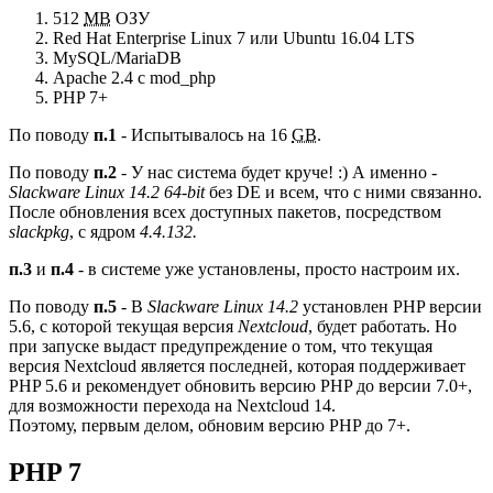
512
MB
ОЗУ
Red Hat Enterprise Linux 7 или Ubuntu 16.04 LTS
MySQL/MariaDB
Apache 2.4 с mod_php
PHP 7+
По поводу
п.1
- Испытывалось на 16
GB
.
По поводу
п.2
- У нас система будет круче! :) А именно -
Slackware Linux 14.2 64-bit
без DE и всем, что с ними связанно.
После обновления всех доступных пакетов, посредством
slackpkg
, с ядром
4.4.132.
п.3
и
п.4
- в системе уже установлены, просто настроим их.
По поводу
п.5
- В
Slackware Linux 14.2
установлен PHP версии
5.6, с которой текущая версия
Nextcloud
, будет работать. Но
при запуске выдаст предупреждение о том, что текущая
версия Nextcloud является последней, которая поддерживает
PHP 5.6 и рекомендует обновить версию PHP до версии 7.0+,
для возможности перехода на Nextcloud 14.
Поэтому, первым делом, обновим версию PHP до 7+.
PHP 7