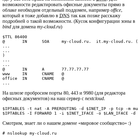
возможности редактировать офисные документы прямо в
облаке необходим отдельный поддомен, например
office
,
который я тоже добавлю в
DNS
так как позже расскажу
подробней о такой возможности. (Кусок конфигурации зоны в
bind
для домена
my-cloud.ru
)
$TTL 86400

@       IN      SOA     my-cloud.ru.  it.my-cloud.ru. (

...

...

)

...

...

@       IN      A       77.77.77.77

www     IN      CNAME   @

office  IN      CNAME   @

...
На шлюзе пробросим порты 80, 443 и 9980 (для редактора
офисных документов) на наш сервер с
nextcloud
.
$IPTABLES -t nat -A PREROUTING -d $INET_IP -p tcp -m mu
$IPTABLES -I FORWARD 1 -i $INET_IFACE -o $LAN_IFACE -d 
Смотрим, знает ли о нашем домене «мировое сообщество» :)
# nslookup my-cloud.ru

...
