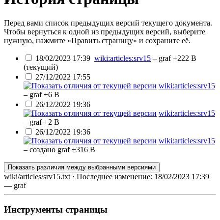
Перед вами список предыдущих версий текущего документа.
Чтобы вернуться к одной из предыдущих версий, выберите
нужную, нажмите «Править страницу» и сохраните её.
18/02/2023 17:39
wiki:articles:srv15
–
graf
+222 B
(текущий)
27/12/2022 17:55
wiki:articles:srv15
–
graf
+6 B
26/12/2022 19:36
wiki:articles:srv15
–
graf
+2 B
26/12/2022 19:36
wiki:articles:srv15
– создано
graf
+316 B
Показать различия между выбранными версиями
wiki/articles/srv15.txt
· Последнее изменение:
18/02/2023 17:39
—
graf
Инструменты страницы